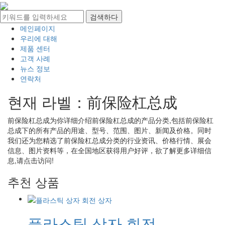
메인페이지
우리에 대해
제품 센터
고객 사례
뉴스 정보
연락처
현재 라벨：
前保险杠总成
前保险杠总成
为你详细介绍
前保险杠总成
的产品分类,包括
前保险杠
总成
下的所有产品的用途、型号、范围、图片、新闻及价格。同时
我们还为您精选了
前保险杠总成
分类的行业资讯、价格行情、展会
信息、图片资料等，在全国地区获得用户好评，欲了解更多详细信
息,请点击访问!
추천 상품
플라스틱 상자 회전...