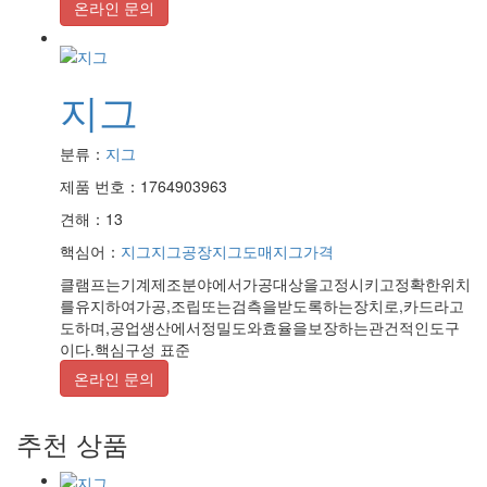
온라인 문의
지그
분류：
지그
제품 번호：1764903963
견해：13
핵심어：
지그
지그공장
지그도매
지그가격
클램프는기계제조분야에서가공대상을고정시키고정확한위치
를유지하여가공,조립또는검측을받도록하는장치로,카드라고
도하며,공업생산에서정밀도와효율을보장하는관건적인도구
이다.핵심구성 표준
온라인 문의
추천 상품