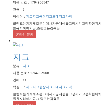
제품 번호：1764906547
견해：8
핵심어：
지그
지그공장
지그도매
지그가격
클램프는기계제조분야에서가공대상을고정시키고정확한위치
를유지하여가공,조립또는검측을
온라인 문의
지그
분류：
지그
제품 번호：1764905908
견해：11
핵심어：
지그
지그공장
지그도매
지그가격
클램프는기계제조분야에서가공대상을고정시키고정확한위치
를유지하여가공,조립또는검측을
온라인 문의