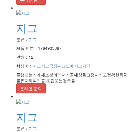
지그
분류：
지그
제품 번호：1764905387
견해：12
핵심어：
지그
지그공장
지그도매
지그가격
클램프는기계제조분야에서가공대상을고정시키고정확한위치
를유지하여가공,조립또는검측을
온라인 문의
지그
분류：
지그