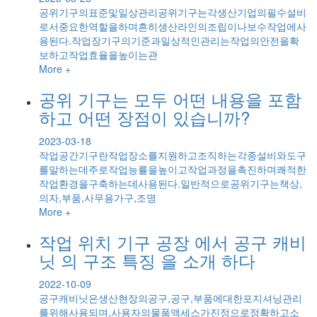
공위기구의표준및일상관리공위기구는각생산기업의필수설비
로서중요한역할을하며흔히생산라인의조립이나보수작업에사
용된다.작업장기구의기준과일상적인관리는작업의안전을확
보하고작업효율을높이는관
More +
공위 기구는 모두 어떤 내용을 포함
하고 어떤 장점이 있습니까?
2023-03-18
작업공간기구란작업장소를지원하고조직하는각종설비와도구
를말하는데주로작업능률을높이고작업과정을촉진하며쾌적한
작업환경을구축하는데사용된다.일반적으로공위기구는책상,
의자,부품,사무용가구,조명
More +
작업 위치 기구 공장 에서 공구 캐비
닛 의 구조 특징 을 소개 하다
2022-10-09
공구캐비닛은생산현장의공구,공구,부품에대한포지셔닝관리
를위해사용되며,사용자의물품액세스가진정으로정확하고소