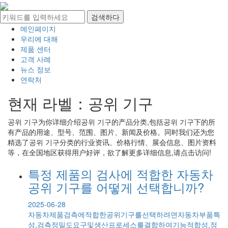
메인페이지
우리에 대해
제품 센터
고객 사례
뉴스 정보
연락처
현재 라벨：
공위 기구
공위 기구
为你详细介绍
공위 기구
的产品分类,包括
공위 기구
下的所
有产品的用途、型号、范围、图片、新闻及价格。同时我们还为您
精选了
공위 기구
分类的行业资讯、价格行情、展会信息、图片资料
等，在全国地区获得用户好评，欲了解更多详细信息,请点击访问!
특정 제품의 검사에 적합한 자동차
공위 기구를 어떻게 선택합니까?
2025-06-28
자동차제품검측에적합한공위기구를선택하려면자동차부품특
성,검측정밀도요구및생산프로세스를결합하여기능적합성,정