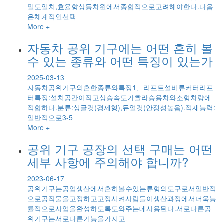
밀도일치,효율향상등차원에서종합적으로고려해야한다.다음
은체계적인선택
More +
자동차 공위 기구에는 어떤 흔히 볼
수 있는 종류와 어떤 특징이 있는가
2025-03-13
자동차공위기구의흔한종류와특징1、리프트설비류커터리프
터특징:설치공간이작고상승속도가빨라승용차와소형차량에
적합하다.분류:싱글컷(경제형),듀얼컷(안정성높음).적재능력:
일반적으로3-5
More +
공위 기구 공장의 선택 구매는 어떤
세부 사항에 주의해야 합니까?
2023-06-17
공위기구는공업생산에서흔히볼수있는류형의도구로서일반적
으로공작물을고정하고고정시켜사람들이생산과정에서더욱능
률적으로사업을완성하도록도와주는데사용된다.서로다른공
위기구는서로다른기능을가지고