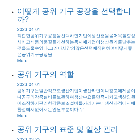
어떻게 공위 기구 공장을 선택합니
까?
2023-04-01
적합한공위기구공장을선택하면기업이생산효율을더욱잘향상
시키고제품의품질을개선하는동시에기업이생산원가를낮추는
것을도울수있다.그러나시장의많은선택에직면하여어떻게좋
은공위기구공장을
More +
공위 기구의 역할
2023-04-01
공위기구는일반적으로생산기업이생산라인이나창고에제품이
나공구의각종설비를보관하여생산수요를만족시키고생산인원
이조작하기편리한각종보조설비를가리키는데생산과정에서매
환절에서없어서는안될부분이다.우
More +
공위 기구의 표준 및 일상 관리
2023-03-25