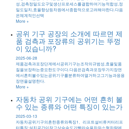
성,검측정밀도요구및생산프로세스를결합하여기능적합성,정
밀도일치,효율향상등차원에서종합적으로고려해야한다.다음
은체계적인선택
More +
공위 기구 공장의 소개에 따르면 제
품 검측과 포장류의 공위기는 뚜껑
이 있습니까?
2025-06-28
제품검측과포장단계에서공위기구는조작의규범성,효율및품
질을보장하는중요한도구이다.다음은검측과포장두가지장면
에서흔히볼수있는공위기구를분류하여열거하고그기능과응용
장면을설명한다.
More +
자동차 공위 기구에는 어떤 흔히 볼
수 있는 종류와 어떤 특징이 있는가
2025-03-13
자동차공위기구의흔한종류와특징1、리프트설비류커터리프
터특징:설치공간이작고상승속도가빨라승용차와소형차량에