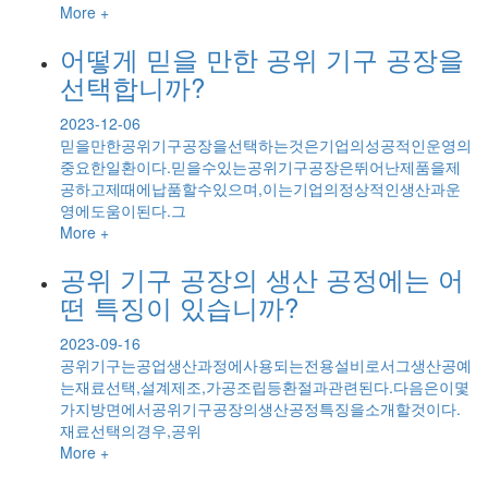
More +
어떻게 믿을 만한 공위 기구 공장을
선택합니까?
2023-12-06
믿을만한공위기구공장을선택하는것은기업의성공적인운영의
중요한일환이다.믿을수있는공위기구공장은뛰어난제품을제
공하고제때에납품할수있으며,이는기업의정상적인생산과운
영에도움이된다.그
More +
공위 기구 공장의 생산 공정에는 어
떤 특징이 있습니까?
2023-09-16
공위기구는공업생산과정에사용되는전용설비로서그생산공예
는재료선택,설계제조,가공조립등환절과관련된다.다음은이몇
가지방면에서공위기구공장의생산공정특징을소개할것이다.
재료선택의경우,공위
More +