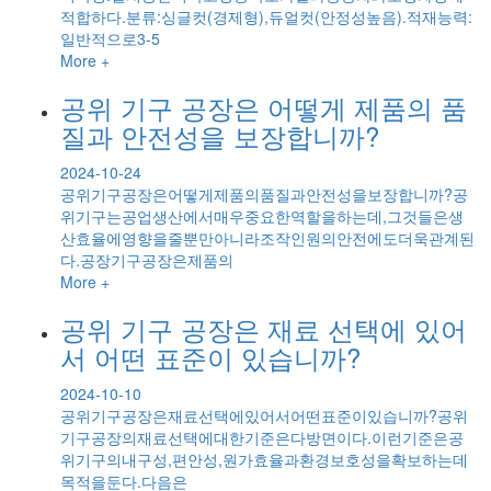
적합하다.분류:싱글컷(경제형),듀얼컷(안정성높음).적재능력:
일반적으로3-5
More +
공위 기구 공장은 어떻게 제품의 품
질과 안전성을 보장합니까?
2024-10-24
공위기구공장은어떻게제품의품질과안전성을보장합니까?공
위기구는공업생산에서매우중요한역할을하는데,그것들은생
산효율에영향을줄뿐만아니라조작인원의안전에도더욱관계된
다.공장기구공장은제품의
More +
공위 기구 공장은 재료 선택에 있어
서 어떤 표준이 있습니까?
2024-10-10
공위기구공장은재료선택에있어서어떤표준이있습니까?공위
기구공장의재료선택에대한기준은다방면이다.이런기준은공
위기구의내구성,편안성,원가효율과환경보호성을확보하는데
목적을둔다.다음은