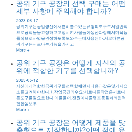
공위 기구 공장의 선택 구매는 어떤
세부 사항에 주의해야 합니까?
2023-06-17
공위기구는공업생산에서흔히볼수있는류형의도구로서일반적
으로공작물을고정하고고정시켜사람들이생산과정에서더욱능
률적으로사업을완성하도록도와주는데사용된다.서로다른공
위기구는서로다른기능을가지고
More +
공위 기구 공장은 어떻게 자신의 공
위에 적합한 기구를 선택합니까?
2023-05-12
자신에게적합한공위기구를선택할때먼저다음과같은몇가지요
소를고려해야한다.1.작업공간의수요:서로다른작업은서로다
른도구를필요로한다.예를들어,전원이나클램프등을켜려면적
합한엘보우
More +
공위 기구 공장은 어떻게 제품을 맞
춤형으로 제작합니까?어떤 점에 유