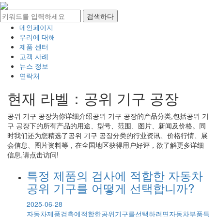
메인페이지
우리에 대해
제품 센터
고객 사례
뉴스 정보
연락처
현재 라벨：
공위 기구 공장
공위 기구 공장
为你详细介绍
공위 기구 공장
的产品分类,包括
공위 기
구 공장
下的所有产品的用途、型号、范围、图片、新闻及价格。同
时我们还为您精选了
공위 기구 공장
分类的行业资讯、价格行情、展
会信息、图片资料等，在全国地区获得用户好评，欲了解更多详细
信息,请点击访问!
특정 제품의 검사에 적합한 자동차
공위 기구를 어떻게 선택합니까?
2025-06-28
자동차제품검측에적합한공위기구를선택하려면자동차부품특