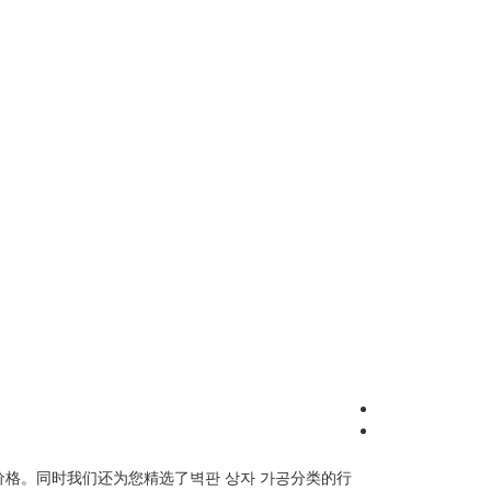
价格。同时我们还为您精选了
벽판 상자 가공
分类的行