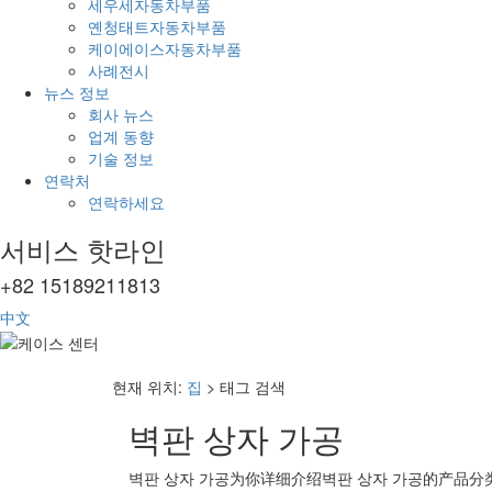
세우세자동차부품
옌청태트자동차부품
케이에이스자동차부품
사례전시
뉴스 정보
회사 뉴스
업계 동향
기술 정보
연락처
연락하세요
서비스 핫라인
+82 15189211813
中文
현재 위치:
집
> 태그 검색
벽판 상자 가공
벽판 상자 가공
为你详细介绍
벽판 상자 가공
的产品分