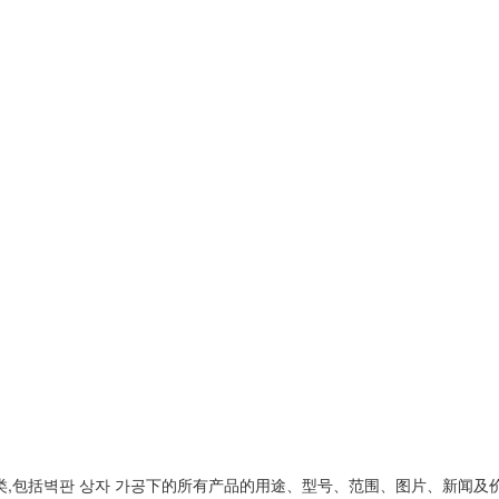
类,包括
벽판 상자 가공
下的所有产品的用途、型号、范围、图片、新闻及