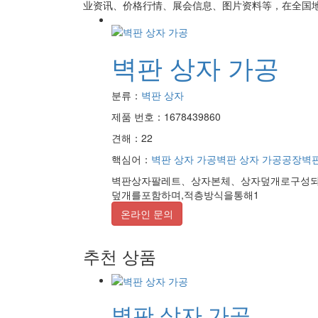
业资讯、价格行情、展会信息、图片资料等，在全国地
벽판 상자 가공
분류：
벽판 상자
제품 번호：1678439860
견해：22
핵심어：
벽판 상자 가공
벽판 상자 가공공장
벽
벽판상자팔레트、상자본체、상자덮개로구성되
덮개를포함하며,적층방식을통해1
온라인 문의
추천 상품
벽판 상자 가공