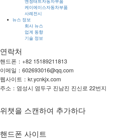
옌청태트자동차부품
케이에이스자동차부품
사례전시
뉴스 정보
회사 뉴스
업계 동향
기술 정보
연락처
핸드폰：+82 15189211813
이메일：602693016@qq.com
웹사이트：kr.ycnkjx.com
주소：염성시 염두구 진남진 진신로 22번지
위챗을 스캔하여 추가하다
핸드폰 사이트