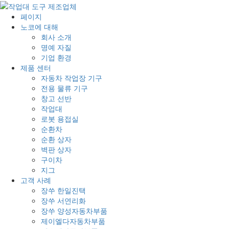
페이지
노코에 대해
회사 소개
명예 자질
기업 환경
제품 센터
자동차 작업장 기구
전용 물류 기구
창고 선반
작업대
로봇 용접실
순환차
순환 상자
벽판 상자
구이차
지그
고객 사례
장쑤 한일진택
장쑤 서연리화
장쑤 양성자동차부품
제이엘다자동차부품