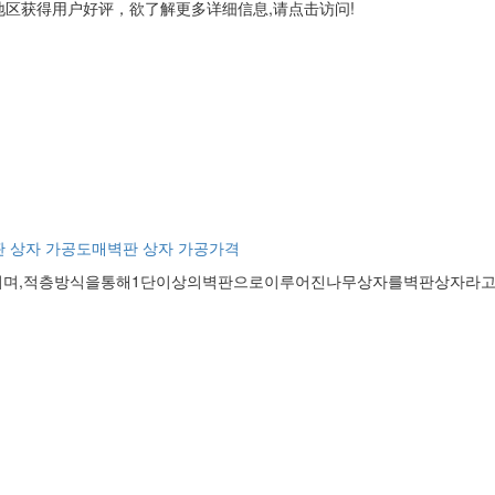
区获得用户好评，欲了解更多详细信息,请点击访问!
판 상자 가공도매
벽판 상자 가공가격
며,적층방식을통해1단이상의벽판으로이루어진나무상자를벽판상자라고