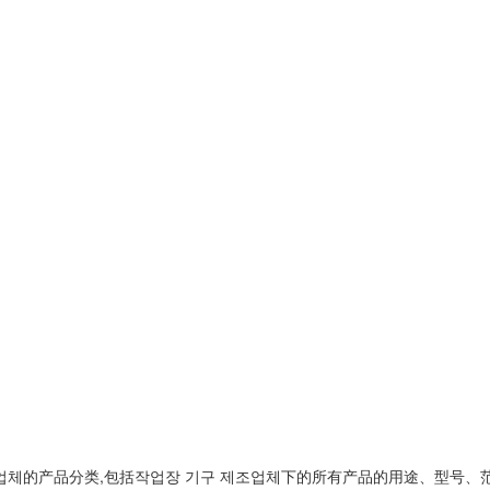
업체
的产品分类,包括
작업장 기구 제조업체
下的所有产品的用途、型号、