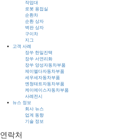
작업대
로봇 용접실
순환차
순환 상자
벽판 상자
구이차
지그
고객 사례
장쑤 한일진택
장쑤 서연리화
장쑤 양성자동차부품
제이엘다자동차부품
세우세자동차부품
옌청태트자동차부품
케이에이스자동차부품
사례전시
뉴스 정보
회사 뉴스
업계 동향
기술 정보
연락처