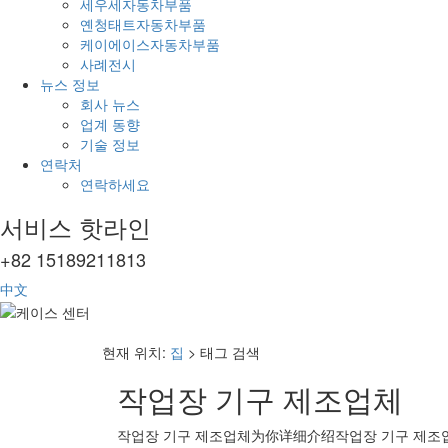
세우세자동차부품
옌청태트자동차부품
케이에이스자동차부품
사례전시
뉴스 정보
회사 뉴스
업계 동향
기술 정보
연락처
연락하세요
서비스 핫라인
+82 15189211813
中文
현재 위치:
집
> 태그 검색
작업장 기구 제조업체
작업장 기구 제조업체
为你详细介绍
작업장 기구 제조