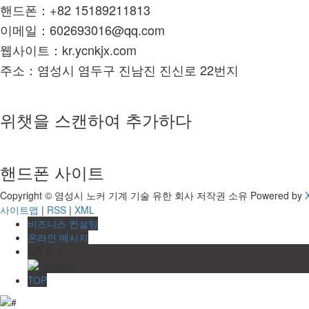
핸드폰：+82 15189211813
이메일：602693016@qq.com
웹사이트：kr.ycnkjx.com
주소：염성시 염두구 진남진 진신로 22번지
위챗을 스캔하여 추가하다
핸드폰 사이트
Copyright © 염성시 노커 기계 기술 유한 회사 저작권 소유
Powered by
사이트맵
|
RSS
|
XML
비즈니스 컨설팅
온라인 메시지
QR 코드
TOP