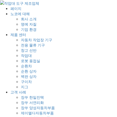
페이지
노코에 대해
회사 소개
명예 자질
기업 환경
제품 센터
자동차 작업장 기구
전용 물류 기구
창고 선반
작업대
로봇 용접실
순환차
순환 상자
벽판 상자
구이차
지그
고객 사례
장쑤 한일진택
장쑤 서연리화
장쑤 양성자동차부품
제이엘다자동차부품