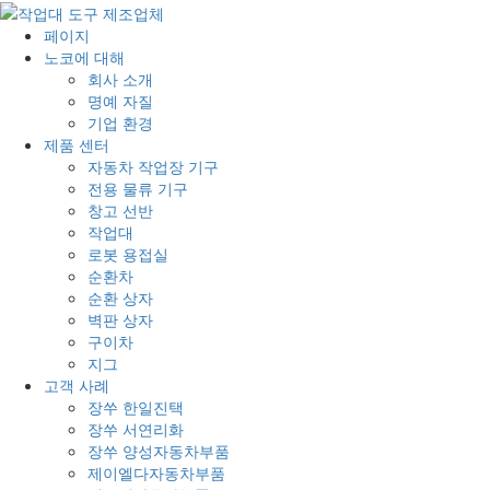
페이지
노코에 대해
회사 소개
명예 자질
기업 환경
제품 센터
자동차 작업장 기구
전용 물류 기구
창고 선반
작업대
로봇 용접실
순환차
순환 상자
벽판 상자
구이차
지그
고객 사례
장쑤 한일진택
장쑤 서연리화
장쑤 양성자동차부품
제이엘다자동차부품