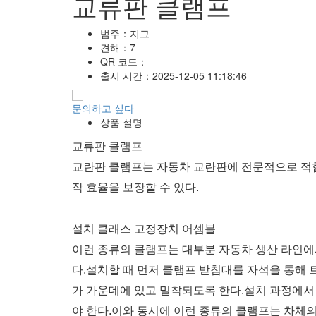
교류판 클램프
범주：
지그
견해：
7
QR 코드：
출시 시간：
2025-12-05 11:18:46
문의하고 싶다
상품 설명
교류판 클램프
교란판 클램프는 자동차 교란판에 전문적으로 적합한
작 효율을 보장할 수 있다.
설치 클래스 고정장치 어셈블
이런 종류의 클램프는 대부분 자동차 생산 라인에
다.설치할 때 먼저 클램프 받침대를 자석을 통해
가 가운데에 있고 밀착되도록 한다.설치 과정에서 
야 한다.이와 동시에 이런 종류의 클램프는 차체