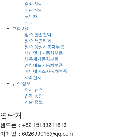
순환 상자
벽판 상자
구이차
지그
고객 사례
장쑤 한일진택
장쑤 서연리화
장쑤 양성자동차부품
제이엘다자동차부품
세우세자동차부품
옌청태트자동차부품
케이에이스자동차부품
사례전시
뉴스 정보
회사 뉴스
업계 동향
기술 정보
연락처
핸드폰：+82 15189211813
이메일：602693016@qq.com