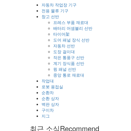
자동차 작업장 기구
전용 물류 기구
창고 선반
프레스 부품 재료대
배터리 어셈블리 선반
타이어架
도어 패널 장식 선반
자동차 선반
도장 걸이대
작은 통풍구 선반
계기 장식품 선반
윙 패널 선반
중앙 통로 재료대
작업대
로봇 용접실
순환차
순환 상자
벽판 상자
구이차
지그
최근 소식
Recommend