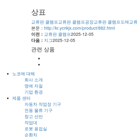
상표
교류판 클램프
교류판 클램프공장
교류판 클램프도매
교류
본문：
http://kr.ycnkjx.com/product/882.html
이전：
교류판 클램프
2025-12-05
다음：
지그
2025-12-05
관련 상품
노코에 대해
회사 소개
명예 자질
기업 환경
제품 센터
자동차 작업장 기구
전용 물류 기구
창고 선반
작업대
로봇 용접실
순환차