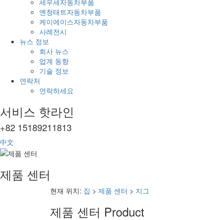
세우세자동차부품
옌청태트자동차부품
케이에이스자동차부품
사례전시
뉴스 정보
회사 뉴스
업계 동향
기술 정보
연락처
연락하세요
서비스 핫라인
+82 15189211813
中文
제품 센터
현재 위치:
집
>
제품 센터
>
지그
제품 센터
Product