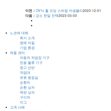
이전：
OV1c 휠 모딩 스트립 어셈블리
2023-12-01
다음：
강소 한일 진택
2023-03-03
노코에 대해
회사 소개
명예 자질
기업 환경
제품 센터
자동차 작업장 기구
전용 물류 기구
창고 선반
작업대
로봇 용접실
순환차
순환 상자
벽판 상자
구이차
지그
고객 사례