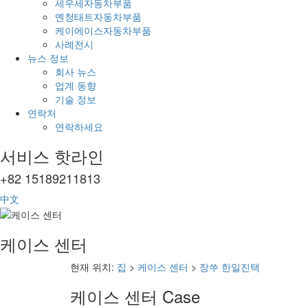
세우세자동차부품
옌청태트자동차부품
케이에이스자동차부품
사례전시
뉴스 정보
회사 뉴스
업계 동향
기술 정보
연락처
연락하세요
서비스 핫라인
+82 15189211813
中文
케이스 센터
현재 위치:
집
>
케이스 센터
>
장쑤 한일진택
케이스 센터
Case