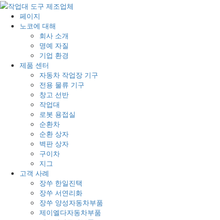
페이지
노코에 대해
회사 소개
명예 자질
기업 환경
제품 센터
자동차 작업장 기구
전용 물류 기구
창고 선반
작업대
로봇 용접실
순환차
순환 상자
벽판 상자
구이차
지그
고객 사례
장쑤 한일진택
장쑤 서연리화
장쑤 양성자동차부품
제이엘다자동차부품